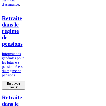
certificat
d'assurance
.
Retraite
dans le
régime
de
pensions
Informations
générales pour
les futur-e-s
pensionné-e-s
du régime de
pensions
En savoir
plus
Retraite
dans le