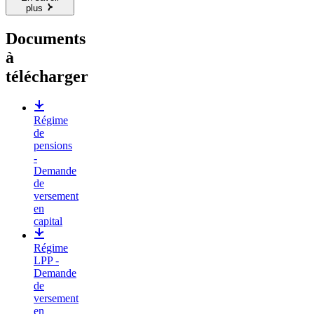
plus
Documents
à
télécharger
Régime
de
pensions
-
Demande
de
versement
en
capital
Régime
LPP -
Demande
de
versement
en