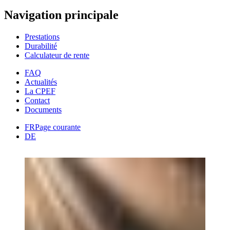
Navigation principale
Prestations
Durabilité
Calculateur de rente
FAQ
Actualités
La CPEF
Contact
Documents
FR
Page courante
DE