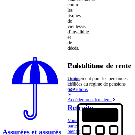
contre
les
risques
de
vieillesse,
d’invalidité
et
de
décès.
Prestations
Calculateur de rente
Toutes
Uniquement pour les personnes
les
affiliées au régime de pensions
prestations
(RP)
Accéder au calculateur
Retraite
Vous
partez
Assurées et assurés
bientôt