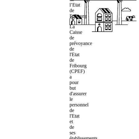
l’Etat
de
Fribourg
La
Caisse
de
prévoyance
de
l'Etat
de
Fribourg
(CPEF)
a
pour
but
d'assurer
le
personnel
de
l'Etat
et
de
ses
établissements