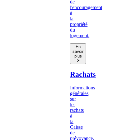
de
l'encouragement
à
la
propriété
du
logement.
En
savoir
plus
Rachats
Informations
générales
sur
les
rachats
à
la
Caisse
de
prévoyance.