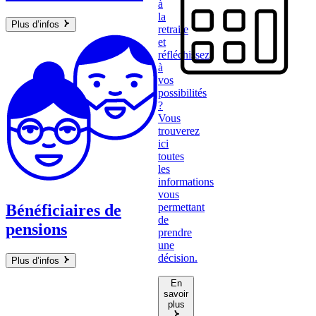
à
la
Plus d’infos
retraite
et
réfléchissez
à
vos
possibilités
?
Vous
trouverez
ici
toutes
les
informations
vous
permettant
Bénéficiaires de
de
pensions
prendre
une
décision.
Plus d’infos
En
savoir
plus