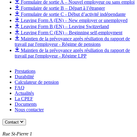
Formulaire de sortie A – Nouvel employeur ou sans emploi
Formulaire de sortie B – Départ à l’étranger
Formulaire de sortie C - Début d’activité indépendante
Leaving Form A (EN) – New employer or unemployed
Leaving Form B (EN) – Leaving Switzerland
Leaving Form C (EN) – Beginning self-employment
Maintien de la prévoyance après résiliation du rapport de
travail par l'employeur - Régime de pensions
Maintien de la prévoyance après résiliation du rapport de
travail par l'employeur - Régime LPP
Prestations
Durabilité
Calculateur de pension
FAQ
Actualités
La CPEF
Documents
Nous contacter
Contact
Rue St-Pierre 1