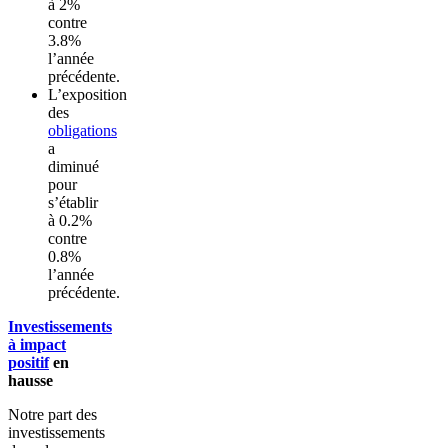
à 2%
contre
3.8%
l’année
précédente.
L’exposition
des
obligations
a
diminué
pour
s’établir
à 0.2%
contre
0.8%
l’année
précédente.
Investissements
à impact
positif
en
hausse
Notre part des
investissements