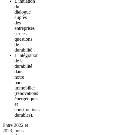
L'initiation
du
dialogue
auprès
des
entreprises
sur les
questions
de
durabilité ;
L'intégration
de la
durabilité
dans
notre
parc
immobilier
(rénovations
énergétiques
et
constructions
durables).
Entre 2022 et
2023, nous