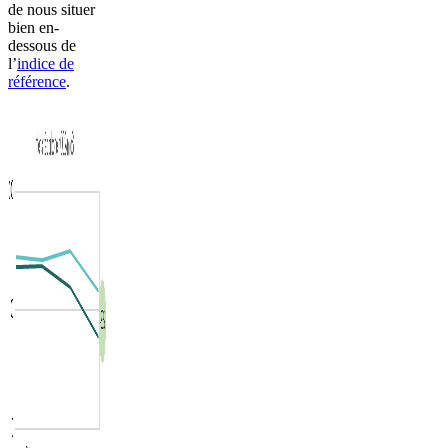
de nous situer
bien en-
dessous de
l’
indice de
référence
.