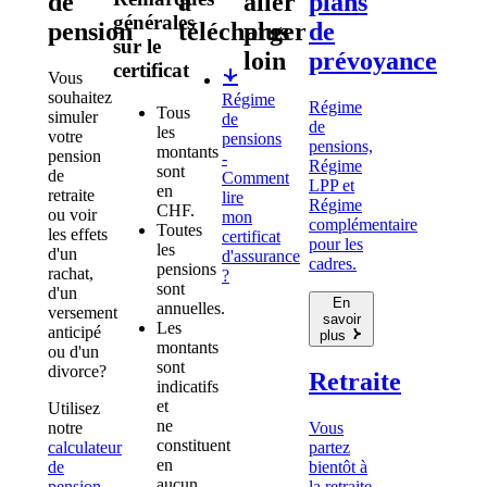
de
à
aller
plans
générales
pension
télécharger
plus
de
sur le
loin
prévoyance
certificat
Vous
souhaitez
Régime
Régime
Tous
simuler
de
de
les
votre
pensions
pensions,
montants
pension
-
Régime
sont
de
Comment
LPP et
en
retraite
lire
Régime
CHF.
ou voir
mon
complémentaire
Toutes
les effets
certificat
pour les
les
d'un
d'assurance
cadres.
pensions
rachat,
?
sont
d'un
En
annuelles.
versement
savoir
Les
anticipé
plus
montants
ou d'un
sont
divorce?
Retraite
indicatifs
et
Utilisez
ne
notre
Vous
constituent
calculateur
partez
en
de
bientôt à
aucun
pension
.
la retraite