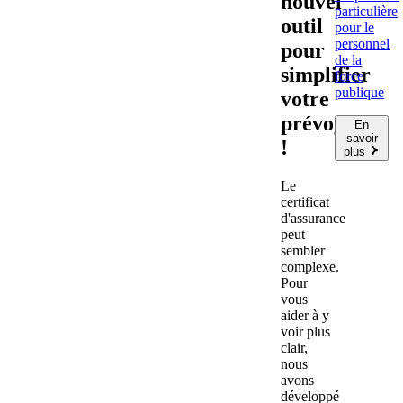
nouvel
particulière
outil
pour le
personnel
pour
de la
simplifier
force
publique
votre
prévoyance
En
savoir
!
plus
Le
certificat
d'assurance
peut
sembler
complexe.
Pour
vous
aider à y
voir plus
clair,
nous
avons
développé