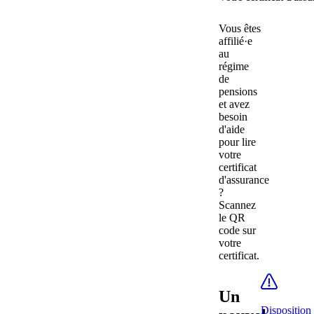
Vous êtes
affilié·e
au
régime
de
pensions
et avez
besoin
d'aide
pour lire
votre
certificat
d'assurance
?
Scannez
le QR
code sur
votre
certificat.
Un
Disposition