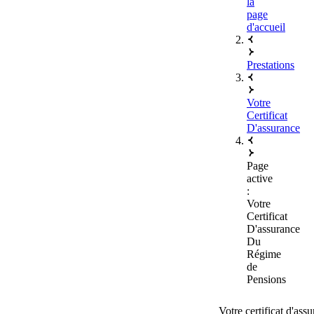
la
page
d'accueil
Prestations
Votre
Certificat
D'assurance
Page
active
:
Votre
Certificat
D'assurance
Du
Régime
de
Pensions
Votre certificat d'as