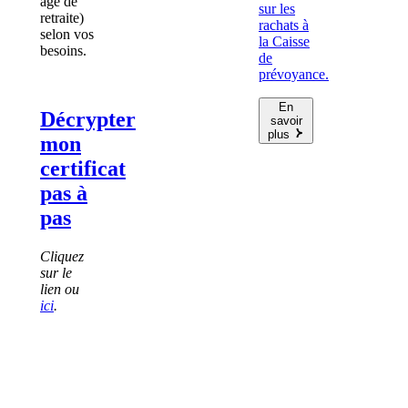
âge de
sur les
retraite)
rachats à
selon vos
la Caisse
besoins.
de
prévoyance.
En
Décrypter
savoir
plus
mon
certificat
pas à
pas
Cliquez
sur le
lien ou
ici
.