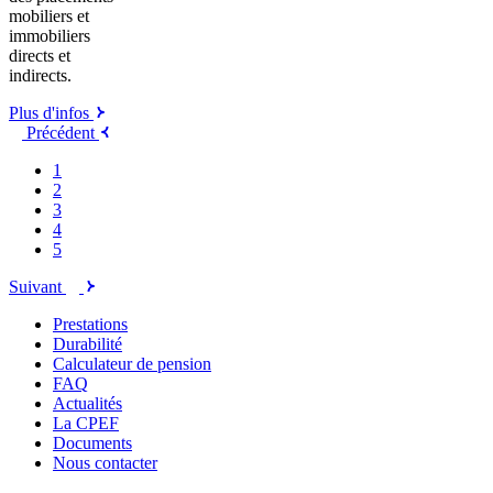
mobiliers et
immobiliers
directs et
indirects.
Plus d'infos
Précédent
Page
précédente
Navigation
Page
1
par
Page
2
page
Page
3
Page
4
courante
Page
5
Suivant
Page
suivante
Prestations
Durabilité
Calculateur de pension
FAQ
Actualités
La CPEF
Documents
Nous contacter