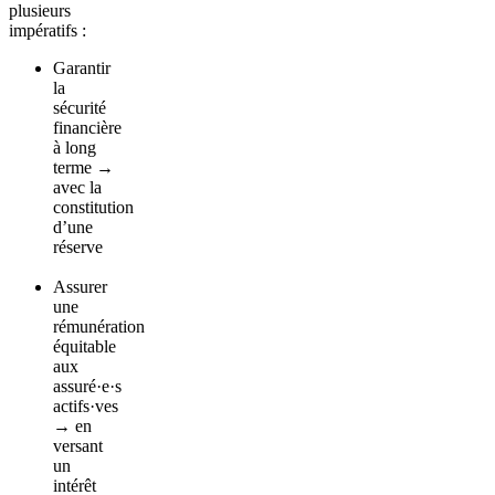
plusieurs
impératifs :
Garantir
la
sécurité
financière
à long
terme →
avec la
constitution
d’une
réserve
Assurer
une
rémunération
équitable
aux
assuré·e·s
actifs·ves
→ en
versant
un
intérêt