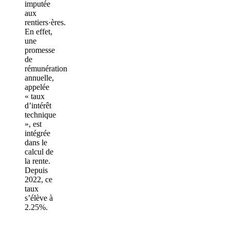
imputée
aux
rentiers·ères.
En effet,
une
promesse
de
rémunération
annuelle,
appelée
« taux
d’intérêt
technique
», est
intégrée
dans le
calcul de
la rente.
Depuis
2022, ce
taux
s’élève à
2.25%.